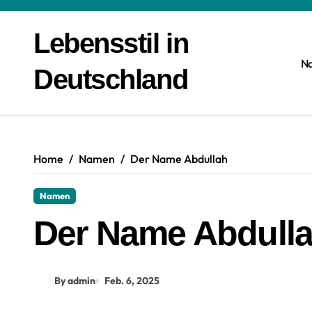
Zum
Inhalt
Lebensstil in
springen
N
Deutschland
Home
Namen
Der Name Abdullah
Namen
Der Name Abdull
By admin
Feb. 6, 2025