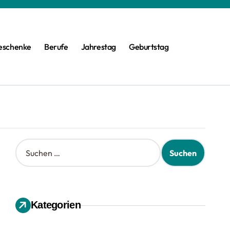
eschenke
Berufe
Jahrestag
Geburtstag
S
u
c
h
e
n
Kategorien
n
a