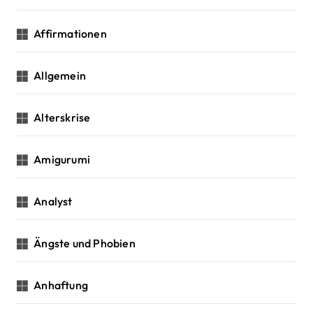
a
t
Affirmationen
i
Allgemein
o
n
Alterskrise
Amigurumi
Analyst
Ängste und Phobien
Anhaftung