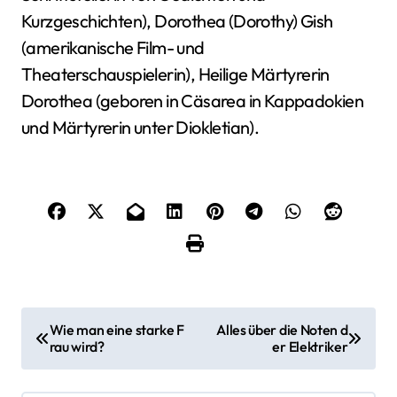
Kurzgeschichten), Dorothea (Dorothy) Gish
(amerikanische Film- und
Theaterschauspielerin), Heilige Märtyrerin
Dorothea (geboren in Cäsarea in Kappadokien
und Märtyrerin unter Diokletian).
B
Wie man eine starke F
Alles über die Noten d
rau wird?
er Elektriker
e