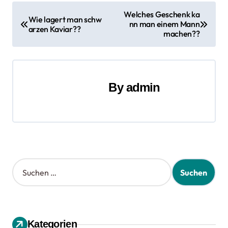
B
Welches Geschenk ka
Wie lagert man schw
nn man einem Mann
e
arzen Kaviar??
machen??
i
t
By
admin
r
a
g
s
S
n
u
c
a
h
e
v
n
Kategorien