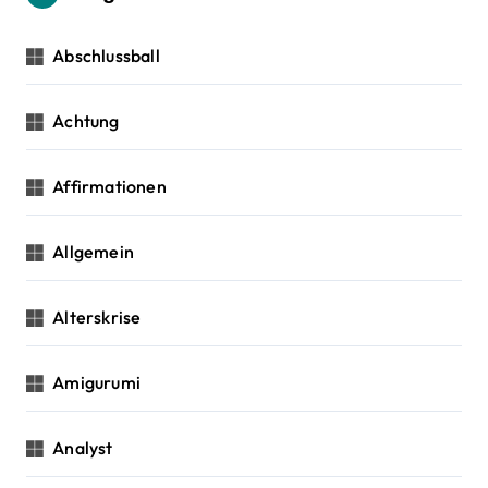
n
i
a
c
Abschlussball
g
h
:
a
Achtung
t
Affirmationen
i
o
Allgemein
n
Alterskrise
Amigurumi
Analyst