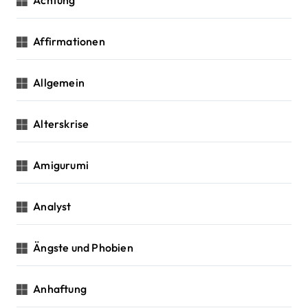
Achtung
t
Affirmationen
i
o
Allgemein
n
Alterskrise
Amigurumi
Analyst
Ängste und Phobien
Anhaftung