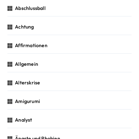
i
a
c
Abschlussball
g
h
:
a
Achtung
t
Affirmationen
i
o
Allgemein
n
Alterskrise
Amigurumi
Analyst
Ängste und Phobien