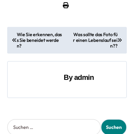
B
Wie Sie erkennen, das
Was sollte das Foto fü
s Sie beneidet werde
r einen Lebenslauf sei
e
n?
n??
i
t
By
admin
r
a
g
s
S
n
u