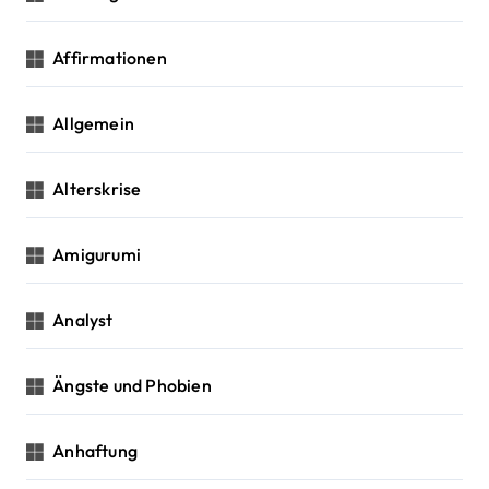
t
i
Affirmationen
o
Allgemein
n
Alterskrise
Amigurumi
Analyst
Ängste und Phobien
Anhaftung