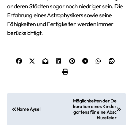
anderen Städten sogar noch niedriger sein. Die
Erfahrung eines Astrophysikers sowie seine
Fähigkeiten und Fertigkeiten werden immer
berücksichtigt.
B
Möglichkeiten der De
koration eines Kinder
e
Name Aysel
gartens für eine Absc
hlussfeier
i