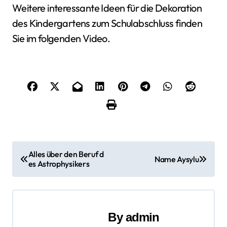
Weitere interessante Ideen für die Dekoration
des Kindergartens zum Schulabschluss finden
Sie im folgenden Video.
B
Alles über den Beruf d
Name Aysylu
es Astrophysikers
e
i
t
By
admin