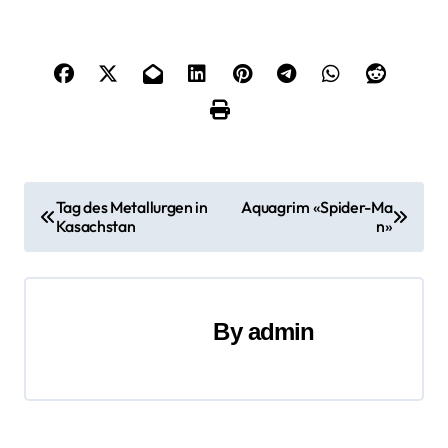
B
Tag des Metallurgen in
Aquagrim «Spider-Ma
Kasachstan
n»
e
i
t
By
admin
r
a
g