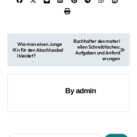
B
Buchhalter des materi
Wie man einen Junge
ellen Schreibtisches:
e
n für den Abschlussbal
Aufgaben und Anford
l kleidet?
erungen
i
t
r
By
admin
a
g
s
S