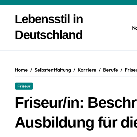
Zum
Inhalt
Lebensstil in
springen
N
Deutschland
Home
Selbstentfaltung
Karriere
Berufe
Frise
Friseur
Friseur/in: Besch
Ausbildung für di