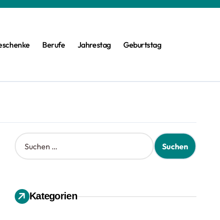
eschenke
Berufe
Jahrestag
Geburtstag
S
u
c
h
e
n
Kategorien
n
a