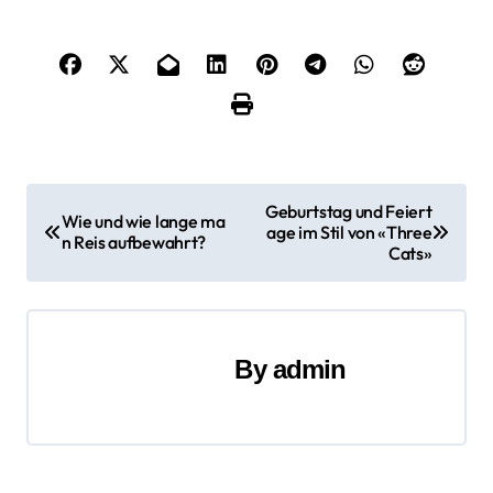
B
Geburtstag und Feiert
Wie und wie lange ma
age im Stil von «Three
e
n Reis aufbewahrt?
Cats»
i
t
By
admin
r
a
g