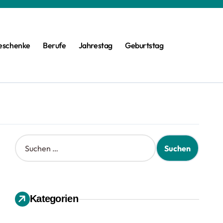
eschenke
Berufe
Jahrestag
Geburtstag
S
u
c
h
e
n
Kategorien
n
a