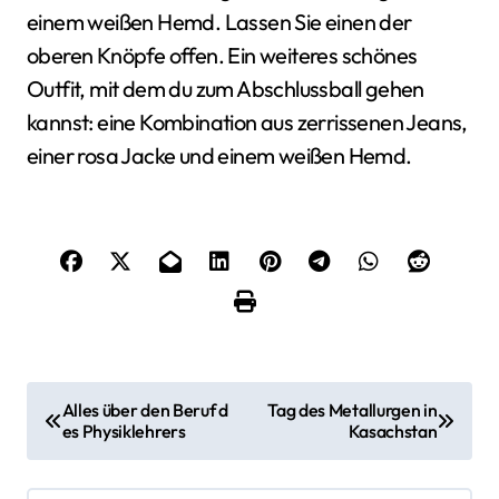
einem weißen Hemd. Lassen Sie einen der
oberen Knöpfe offen. Ein weiteres schönes
Outfit, mit dem du zum Abschlussball gehen
kannst: eine Kombination aus zerrissenen Jeans,
einer rosa Jacke und einem weißen Hemd.
B
Alles über den Beruf d
Tag des Metallurgen in
es Physiklehrers
Kasachstan
e
i