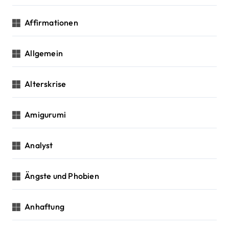
t
Affirmationen
i
Allgemein
o
n
Alterskrise
Amigurumi
Analyst
Ängste und Phobien
Anhaftung