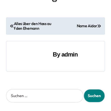
B
Alles über den Hass au
Name Aidar
f den Ehemann
e
i
t
By
admin
r
a
g
s
S
u
n
c
h