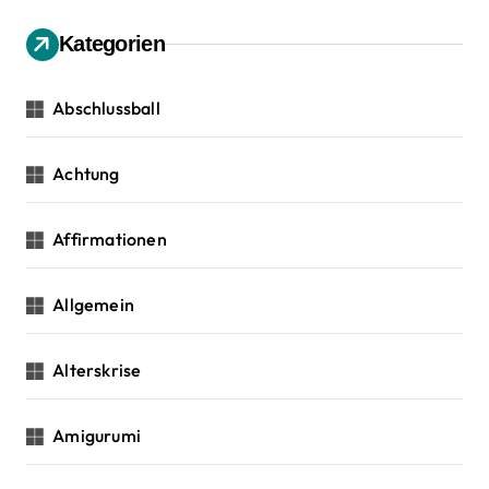
a
e
n
Kategorien
v
n
a
i
c
Abschlussball
h
g
:
Achtung
a
t
Affirmationen
i
Allgemein
o
n
Alterskrise
Amigurumi