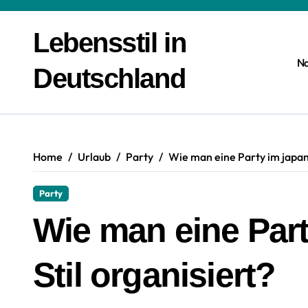
Zum
Inhalt
Lebensstil in
springen
N
Deutschland
Home
Urlaub
Party
Wie man eine Party im japani
Party
Wie man eine Par
Stil organisiert?