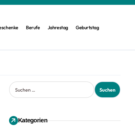
eschenke
Berufe
Jahrestag
Geburtstag
S
u
c
h
e
n
Kategorien
n
a