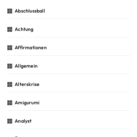
a
g
c
Abschlussball
h
a
:
Achtung
t
i
Affirmationen
o
Allgemein
n
Alterskrise
Amigurumi
Analyst