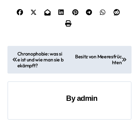
B
Chronophobie: was si
Besitz von Meeresfrüc
e ist und wie man sie b
e
hten
ekämpft?
i
t
By
admin
r
a
g